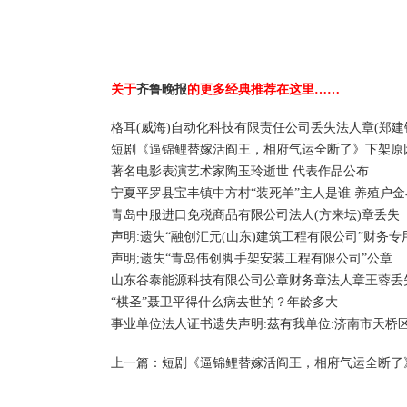
关于
齐鲁晚报
的更多经典推荐在这里……
格耳(威海)自动化科技有限责任公司丢失法人章(郑建
短剧《逼锦鲤替嫁活阎王，相府气运全断了》下架原
著名电影表演艺术家陶玉玲逝世 代表作品公布
宁夏平罗县宝丰镇中方村“装死羊”主人是谁 养殖户
青岛中服进口免税商品有限公司法人(方来坛)章丢失
声明:遗失“融创汇元(山东)建筑工程有限公司”财务专
声明;遗失“青岛伟创脚手架安装工程有限公司”公章
山东谷泰能源科技有限公司公章财务章法人章王蓉丢
“棋圣”聂卫平得什么病去世的？年龄多大
事业单位法人证书遗失声明:茲有我单位:济南市天桥
上一篇：
短剧《逼锦鲤替嫁活阎王，相府气运全断了