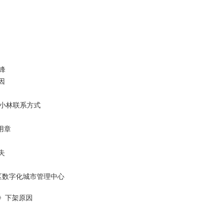
锋
因
金小林联系方式
用章
失
区数字化城市管理中心
》下架原因