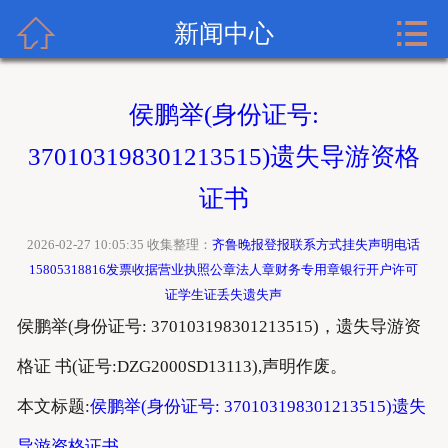


齐鲁晚报广告网首页
新闻中心
关于齐鲁晚报
侯鹏举(身份证号:
齐鲁晚报登报内容
370103198301213515)遗失导游资格
齐鲁晚报新闻中心
证书
齐鲁晚报登报格式
2026-02-27 10:05:35 收集整理：
齐鲁晚报登报联系方式挂失声明电话
15805318816发票收据营业执照公章法人章财务专用章银行开户许可
齐鲁晚报登报挂失流程
证学生证丢失遗失声
侯鹏举(身份证号: 370103198301213515)，遗失导游资
齐鲁晚报联系方式
格证 书(证号:DZG2000SD13113),声明作废。
本文标题:
侯鹏举(身份证号: 370103198301213515)遗失
导游资格证书