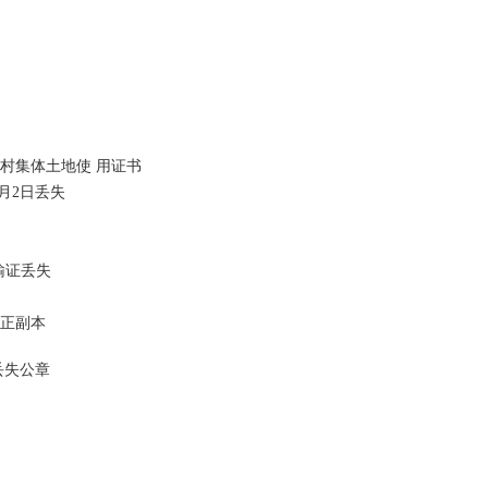
村集体土地使 用证书
3 月2日丢失
输证丢失
证正副本
丢失公章