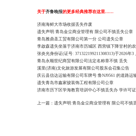
关于
齐鲁晚报
的更多经典推荐在这里……
济南海鲜大市场收据丢失作废
遗失声明:青岛金尘商业管理有 限公司不慎丢失公章
青岛雅鼎圣工贸有限公司第一分 公司遗失公章
李啟森遗失坐落于济南市历城区 西营镇下降甘村的农
张炎光身份证(证号: 371322199211308313)于2026年
青岛永顺世纪商贸有限公司法定名称章不慎 丢失
溪里(济南)文化旅游发展有限公司股东会召集公告
庆云县信达运输有限公司车牌号:鲁NJ9561 的道路运
遗失青岛市鑫家骏装饰工程有限公司公章
济南市历下区学海教育培训中心不慎丢失办 学许可
上一篇：
遗失声明:青岛金尘商业管理有 限公司不慎