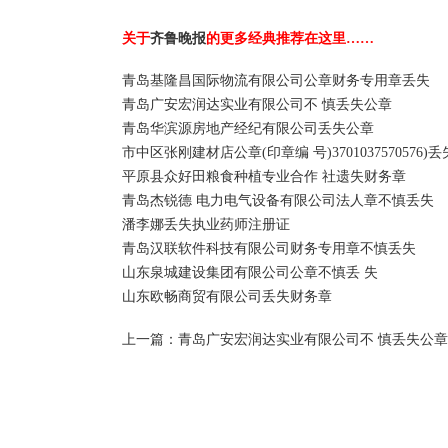
关于
齐鲁晚报
的更多经典推荐在这里……
青岛基隆昌国际物流有限公司公章财务专用章丢失
青岛广安宏润达实业有限公司不 慎丢失公章
青岛华滨源房地产经纪有限公司丢失公章
市中区张刚建材店公章(印章编 号)3701037570576)丢
平原县众好田粮食种植专业合作 社遗失财务章
青岛杰锐德 电力电气设备有限公司法人章不慎丢失
潘李娜丢失执业药师注册证
青岛汉联软件科技有限公司财务专用章不慎丢失
山东泉城建设集团有限公司公章不慎丢 失
山东欧畅商贸有限公司丢失财务章
上一篇：
青岛广安宏润达实业有限公司不 慎丢失公章