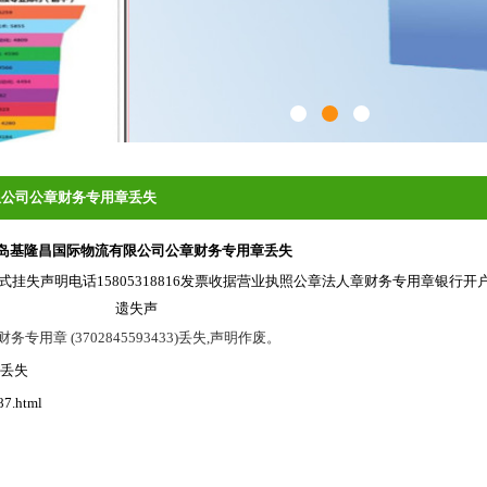
限公司公章财务专用章丢失
岛基隆昌国际物流有限公司公章财务专用章丢失
挂失声明电话15805318816发票收据营业执照公章法人章财务专用章银行
遗失声
务专用章 (3702845593433)丢失,声明作废。
丢失
87.html