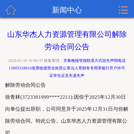


齐鲁晚报广告网首页
新闻中心
关于齐鲁晚报
山东华杰人力资源管理有限公司解除
齐鲁晚报登报内容
劳动合同公告
齐鲁晚报新闻中心
2026-01-16 10:09:33 收集整理：
齐鲁晚报登报联系方式挂失声明电话
15805318816发票收据营业执照公章法人章财务专用章银行开户许可
齐鲁晚报登报格式
证学生证丢失遗失声
解除劳动合同公告
齐鲁晚报登报挂失流程
徐青林(3723301999****2211):因你于2025年12月30日
齐鲁晚报联系方式
向单位提出辞职，公司同意并于2025年12月31日与你解
除劳动合同。特此公告。山东华杰人力资源管理有限公
司