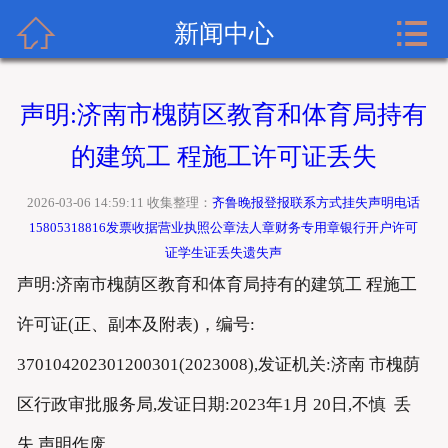


齐鲁晚报广告网首页
新闻中心
关于齐鲁晚报
声明:济南市槐荫区教育和体育局持有
齐鲁晚报登报内容
的建筑工 程施工许可证丢失
齐鲁晚报新闻中心
2026-03-06 14:59:11 收集整理：
齐鲁晚报登报联系方式挂失声明电话
15805318816发票收据营业执照公章法人章财务专用章银行开户许可
齐鲁晚报登报格式
证学生证丢失遗失声
声明:济南市槐荫区教育和体育局持有的建筑工 程施工
齐鲁晚报登报挂失流程
许可证(正、副本及附表)，编号:
齐鲁晚报联系方式
370104202301200301(2023008),发证机关:济南 市槐荫
区行政审批服务局,发证日期:2023年1月 20日,不慎 丢
失,声明作废。